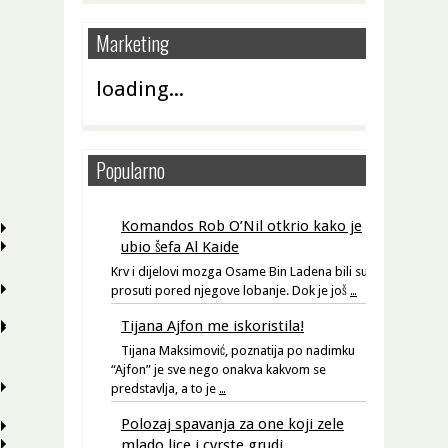
Marketing
loading...
Popularno
Komandos Rob O’Nil otkrio kako je
ubio šefa Al Kaide
Krv i dijelovi mozga Osame Bin Ladena bili su
prosuti pored njegove lobanje. Dok je još
…
Tijana Ajfon me iskoristila!
Tijana Maksimović, poznatija po nadimku
“Ajfon” je sve nego onakva kakvom se
predstavlja, a to je
…
Polozaj spavanja za one koji zele
mlado lice i cvrste grudi