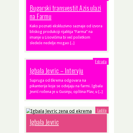
Bugarski transvestit Azis ulazi
na Farmu
Kako poznati ekskluzivno saznaje od izvora
bliskog produkciji rijalitija “Farma” na
imanje u Lisovićima bi već početkom
sledeće nedelje mogao […]
Estrada
Igbala Jevric – Intervju
Supruga od Ekrema odgovara na
pikanterije koje se odvijaju na farmi. Igbala
Jevrić rođena je u Gusinju, opština Plav, u […]
Ludilo
Igbala Jevric