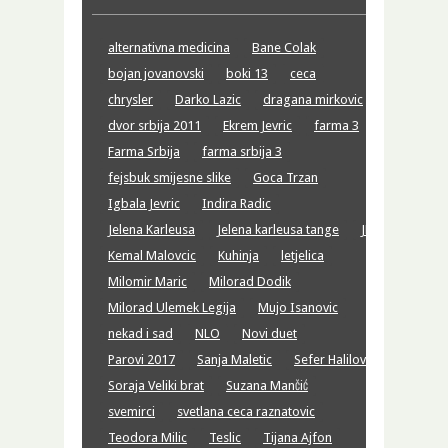
alternativna medicina
Bane Colak
bojan jovanovski
boki 13
ceca
chrysler
Darko Lazic
dragana mirkovic
dvor srbija 2011
Ekrem Jevric
farma 3
Farma Srbija
farma srbija 3
fejsbuk smijesne slike
Goca Trzan
Igbala Jevric
Indira Radic
Jelena Karleusa
Jelena karleusa tange
JK
Kemal Malovcic
Kuhinja
letjelica
Milomir Maric
Milorad Dodik
Milorad Ulemek Legija
Mujo Isanovic
nekad i sad
NLO
Novi duet
Parovi 2017
Sanja Maletic
Sefer Halilović
Soraja Veliki brat
Suzana Mančić
svemirci
svetlana ceca raznatovic
Teodora Milic
Teslic
Tijana Ajfon