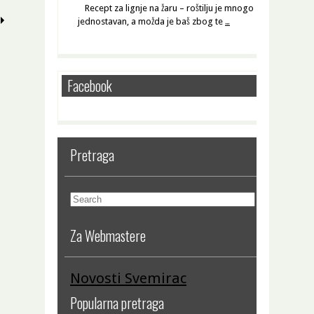
Recept za lignje na žaru – roštilju je mnogo
jednostavan, a možda je baš zbog te
…
Facebook
Pretraga
Za Webmastere
Novosti Svemirac
Popularna pretraga