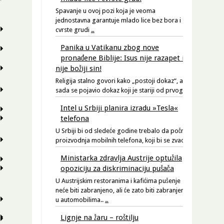
Spavanje u ovoj pozi koja je veoma
jednostavna garantuje mlado lice bez bora i
cvrste grudi
…
Panika u Vatikanu zbog nove
pronađene Biblije: Isus nije razapet i
nije božiji sin!
Religija stalno govori kako „postoji dokaz“, a
sada se pojavio dokaz koji je stariji od prvog.
…
Intel u Srbiji planira izradu »Tesla«
telefona
U Srbiji bi od sledeće godine trebalo da počne
proizvodnja mobilnih telefona, koji bi se zvao
…
Ministarka zdravlja Austrije optužila
opoziciju za diskriminaciju pušača
U Austrijskim restoranima i kafićima pušenje
neće biti zabranjeno, ali će zato biti zabranjeno
u automobilima..
…
Lignje na žaru – roštilju