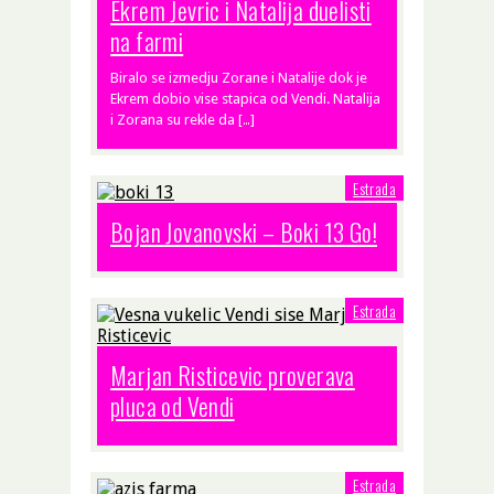
Ekrem Jevric i Natalija duelisti
na farmi
Biralo se izmedju Zorane i Natalije dok je
Ekrem dobio vise stapica od Vendi. Natalija
i Zorana su rekle da […]
Estrada
Bojan Jovanovski – Boki 13 Go!
Estrada
Marjan Risticevic proverava
pluca od Vendi
Estrada