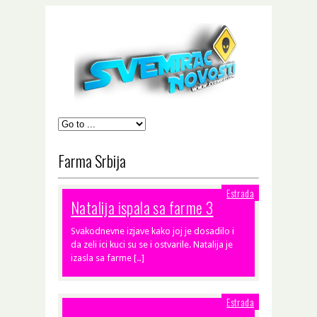
Farma Srbija
Estrada
Natalija ispala sa farme 3
Svakodnevne izjave kako joj je dosadilo i
da zeli ici kuci su se i ostvarile. Natalija je
izasla sa farme […]
Estrada