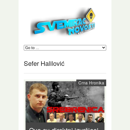
Sefer Halilović
Crna Hronika
Ovo su direktni izvršioci