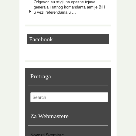
Odgovori su stigli na opasne izjave
generala i ratnog komandanta armije BiH
u vezi referenduma u
…
Facebook
Pretraga
Za Webmastere
Novosti Svemirac