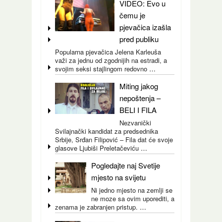
VIDEO: Evo u
čemu je
pjevačica izašla
pred publiku
Popularna pjevačica Jelena Karleuša
važi za jednu od zgodnijih na estradi, a
svojim seksi stajlingom redovno
…
Miting jakog
nepoštenja –
BELI I FILA
Nezvanički
Svilajnački kandidat za predsednika
Srbije, Srđan Filipović – Fila dat će svoje
glasove Ljubiši Preletačeviću
…
Pogledajte naj Svetije
mjesto na svijetu
Ni jedno mjesto na zemlji se
ne moze sa ovim uporediti, a
zenama je zabranjen pristup.
…