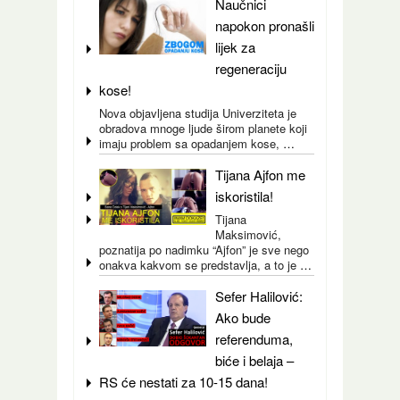
Naučnici
napokon pronašli
lijek za
regeneraciju
kose!
Nova objavljena studija Univerziteta je
obradova mnoge ljude širom planete koji
imaju problem sa opadanjem kose,
…
Tijana Ajfon me
iskoristila!
Tijana
Maksimović,
poznatija po nadimku “Ajfon” je sve nego
onakva kakvom se predstavlja, a to je
…
Sefer Halilović:
Ako bude
referenduma,
biće i belaja –
RS će nestati za 10-15 dana!