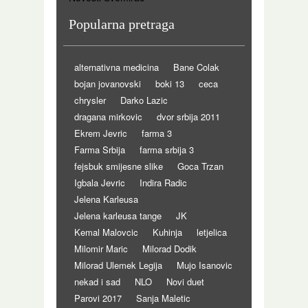
Popularna pretraga
alternativna medicina
Bane Colak
bojan jovanovski
boki 13
ceca
chrysler
Darko Lazic
dragana mirkovic
dvor srbija 2011
Ekrem Jevric
farma 3
Farma Srbija
farma srbija 3
fejsbuk smijesne slike
Goca Trzan
Igbala Jevric
Indira Radic
Jelena Karleusa
Jelena karleusa tange
JK
Kemal Malovcic
Kuhinja
letjelica
Milomir Maric
Milorad Dodik
Milorad Ulemek Legija
Mujo Isanovic
nekad i sad
NLO
Novi duet
Parovi 2017
Sanja Maletic