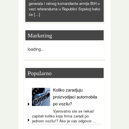
generala i ratnog komandanta armije BiH u
vezi referenduma u Republici Srpskoj kako
će […]
Marketing
loading...
Popularno
Koliko zaradjuju
proizvodjaci automobila
po vozilu?
Vjerovatno ste se nekad
zapitali koliko koja firma zaradi po
jednom vozilu!? Ako je vas odgovor
…