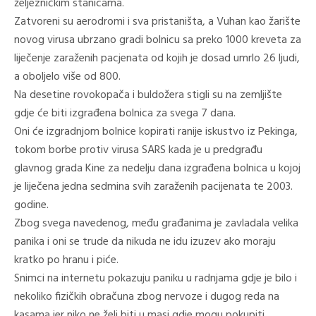
željezničkim stanicama.
Zatvoreni su aerodromi i sva pristaništa, a Vuhan kao žarište
novog virusa ubrzano gradi bolnicu sa preko 1000 kreveta za
liječenje zaraženih pacjenata od kojih je dosad umrlo 26 ljudi,
a oboljelo više od 800.
Na desetine rovokopača i buldožera stigli su na zemljište
gdje će biti izgrađena bolnica za svega 7 dana.
Oni će izgradnjom bolnice kopirati ranije iskustvo iz Pekinga,
tokom borbe protiv virusa SARS kada je u predgrađu
glavnog grada Kine za nedelju dana izgrađena bolnica u kojoj
je liječena jedna sedmina svih zaraženih pacijenata te 2003.
godine.
Zbog svega navedenog, među građanima je zavladala velika
panika i oni se trude da nikuda ne idu izuzev ako moraju
kratko po hranu i piće.
Snimci na internetu pokazuju paniku u radnjama gdje je bilo i
nekoliko fizičkih obračuna zbog nervoze i dugog reda na
kasama jer niko ne želi biti u masi gdje mogu pokupiti