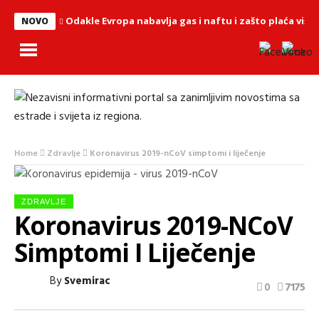
Odakle Evropa nabavlja gas i naftu i zašto plaća više
NOVO
Home
Zdravlje
Koronavirus 2019-nCoV simptomi i liječenje
ZDRAVLJE
Koronavirus 2019-NCoV
Simptomi I Liječenje
By
Svemirac
0
7175