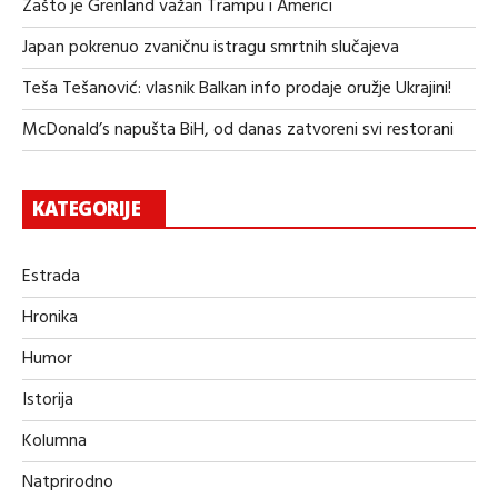
Zašto je Grenland važan Trampu i Americi
Japan pokrenuo zvaničnu istragu smrtnih slučajeva
Teša Tešanović: vlasnik Balkan info prodaje oružje Ukrajini!
McDonald’s napušta BiH, od danas zatvoreni svi restorani
KATEGORIJE
Estrada
Hronika
Humor
Istorija
Kolumna
Natprirodno