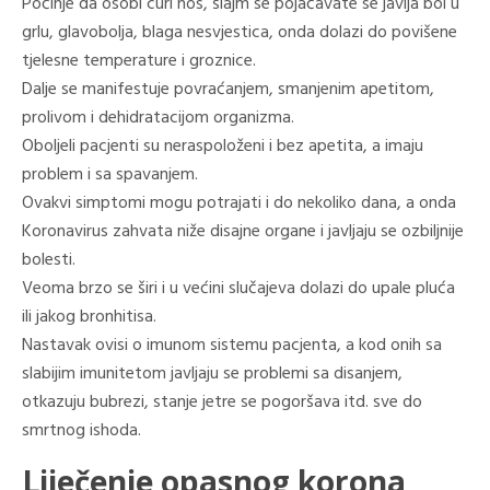
Počinje da osobi curi nos, šlajm se pojačavate se javlja bol u
grlu, glavobolja, blaga nesvjestica, onda dolazi do povišene
tjelesne temperature i groznice.
Dalje se manifestuje povraćanjem, smanjenim apetitom,
prolivom i dehidratacijom organizma.
Oboljeli pacjenti su neraspoloženi i bez apetita, a imaju
problem i sa spavanjem.
Ovakvi simptomi mogu potrajati i do nekoliko dana, a onda
Koronavirus zahvata niže disajne organe i javljaju se ozbiljnije
bolesti.
Veoma brzo se širi i u većini slučajeva dolazi do upale pluća
ili jakog bronhitisa.
Nastavak ovisi o imunom sistemu pacjenta, a kod onih sa
slabijim imunitetom javljaju se problemi sa disanjem,
otkazuju bubrezi, stanje jetre se pogoršava itd. sve do
smrtnog ishoda.
Liječenje opasnog korona