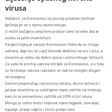
virusa
Nažalost, za Koronavirus ne postoji poseban tretman
liječenja jer se o njemu nezna mnogo.
U većini slučajeva simptomi prolaze sami od sebe ako je
osoba sa jačim imunitetom.
Pacijent kojeg je zarazio Koronavirus treba da se strogo
odmara, daje mu se svjež kiseonik direktno na nos i usta, a
izuzetno je važno da dobro spava i uzima mnogo tečnosti.
Za sada ne postoji vakcina niti lijek za Koronavirus, a u toku
su testiranja vakcina i ubrzano se radi na mnogim drugim
testiranjima.
Doktori preporučuju raznovrsnu ishranu, dosta tečnosti i
jačanje imuniteta uz uobičajene mjere zaštite od infekcija
kako bi se preventivno zaštitili od 2019-nCoV virusa.
Mnogo je važno imati i redovne mjere higijene, umivanje,
kupanje, pranje odjeće i često pranje ruku!