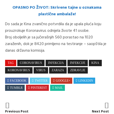
OPASNO PO ŽIVOT: Skrivene tajne u oznakama
plastične ambalaže!
Do sada je Kina zvanično potvrdila da je upala pluća koju
prouzrokuje Koronavirus odnijela živote 41 osobe.
Broj oboljelih je sa jučerašnjih 560 porastao na 1020
zaraženih, dok je 8420 primljeno na testiranje – saopštila je
danas državna komisija.
TAG
CORONAVIRUS
INFEKCIJA
INFEKCIJE
KINA
KORONAVIRUS
VIRUS
ZARAZA
ZDRAVLJE
FACEBOOK
TWITTER
GOOGLE+
LINKEDIN
TUMBLR
PINTEREST
MAIL
Previous Post
Next Post