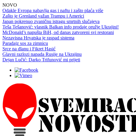
NOVO
Odakle Evropa nabavlja gas i naftu i zašto plaća više
Zašto je Grenland važan Trampu i Americi
Japan pokrenuo zvaničnu istragu smrtnih slučajeva
Teša Tešanović: vlasnik Balkan info prodaje oružje Ukrajini!
McDonald’s napušta BiH, od danas zatvoreni svi restorani
Nezavisna Hrvatska je raspad sistema
Paradajz sos za zimnicu
Srce na dlanu i Fikret Hasić
Glavni razlozi napada Rusije na Ukrajinu
Dejan Lučić: Darko Trifunović mi prijeti