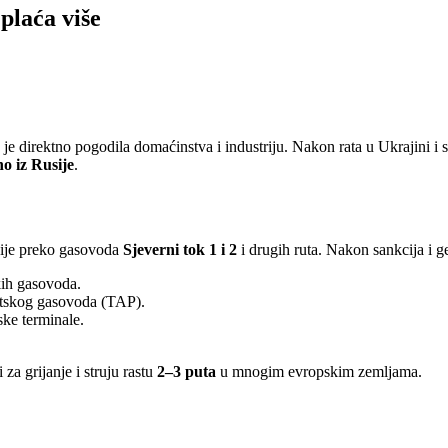
plaća više
 je direktno pogodila domaćinstva i industriju. Nakon rata u Ukrajini i 
no iz Rusije
.
sije preko gasovoda
Sjeverni tok 1 i 2
i drugih ruta. Nakon sankcija i ge
kih gasovoda.
iatskog gasovoda (TAP).
ke terminale.
i za grijanje i struju rastu
2–3 puta
u mnogim evropskim zemljama.