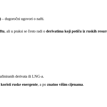
)
– dugoročni ugovori o nafti.
ftu
, ali u praksi se često radi o
derivatima koji potiču iz ruskih resur
afiniranih derivata ili LNG-a.
e koristi ruske energente
, a po
znatno višim cijenama
.