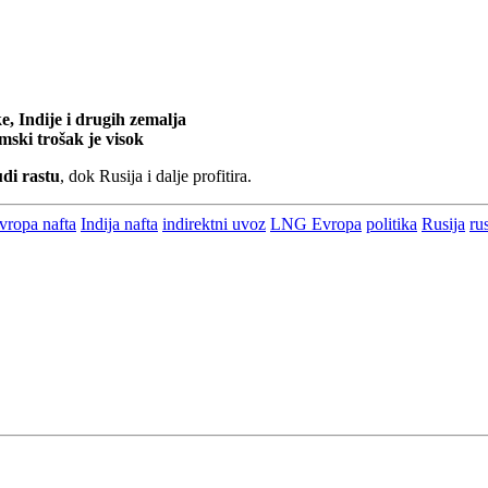
e, Indije i drugih zemalja
ski trošak je visok
udi rastu
, dok Rusija i dalje profitira.
vropa nafta
Indija nafta
indirektni uvoz
LNG Evropa
politika
Rusija
ru