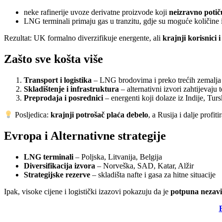
neke rafinerije uvoze derivatne proizvode koji
neizravno potič
LNG terminali primaju gas u tranzitu, gdje su moguće količine 
Rezultat: UK formalno diverzifikuje energente, ali
krajnji korisnici 
Zašto sve košta više
Transport i logistika
– LNG brodovima i preko trećih zemalja c
Skladištenje i infrastruktura
– alternativni izvori zahtijevaju 
Preprodaja i posrednici
– energenti koji dolaze iz Indije, Turs
Posljedica:
krajnji potrošač plaća debelo
, a Rusija i dalje profi
Evropa i Alternativne strategije
LNG terminali
– Poljska, Litvanija, Belgija
Diversifikacija izvora
– Norveška, SAD, Katar, Alžir
Strategijske rezerve
– skladišta nafte i gasa za hitne situacije
Ipak, visoke cijene i logistički izazovi pokazuju da je
potpuna nezavis