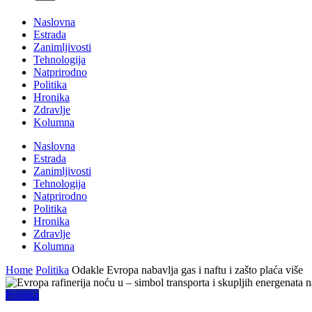
Naslovna
Estrada
Zanimljivosti
Tehnologija
Natprirodno
Politika
Hronika
Zdravlje
Kolumna
Naslovna
Estrada
Zanimljivosti
Tehnologija
Natprirodno
Politika
Hronika
Zdravlje
Kolumna
Home
Politika
Odakle Evropa nabavlja gas i naftu i zašto plaća više
Politika