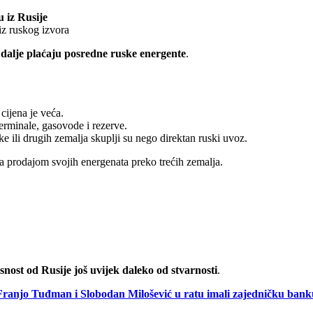
u iz Rusije
iz ruskog izvora
i dalje plaćaju posredne ruske energente
.
ijena je veća.
terminale, gasovode i rezerve.
ke ili drugih zemalja skuplji su nego direktan ruski uvoz.
tira prodajom svojih energenata preko trećih zemalja.
nost od Rusije još uvijek daleko od stvarnosti
.
Franjo Tuđman i Slobodan Milošević u ratu imali zajedničku bank