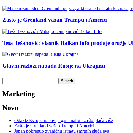
Zašto je Grenland važan Trampu i Americi
Teša Tešanović: vlasnik Balkan info prodaje oružje U
Glavni razlozi napada Rusije na Ukrajinu
Search
for:
Marketing
Novo
Odakle Evropa nabavlja gas i naftu i zašto plaća više
Zašto je Grenland važan Trampu i Americi
Japan pokrenuo zvaničnu istragu smrtnih slučajeva