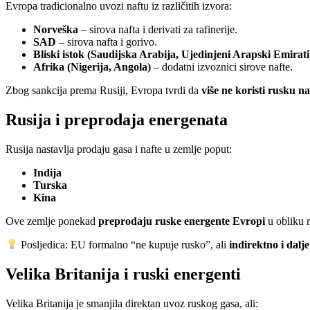
Evropa tradicionalno uvozi naftu iz različitih izvora:
Norveška
– sirova nafta i derivati za rafinerije.
SAD
– sirova nafta i gorivo.
Bliski istok (Saudijska Arabija, Ujedinjeni Arapski Emirati
Afrika (Nigerija, Angola)
– dodatni izvoznici sirove nafte.
Zbog sankcija prema Rusiji, Evropa tvrdi da
više ne koristi rusku na
Rusija i preprodaja energenata
Rusija nastavlja prodaju gasa i nafte u zemlje poput:
Indija
Turska
Kina
Ove zemlje ponekad
preprodaju ruske energente Evropi
u obliku r
Posljedica: EU formalno “ne kupuje rusko”, ali
indirektno i dalj
Velika Britanija i ruski energenti
Velika Britanija je smanjila direktan uvoz ruskog gasa, ali: