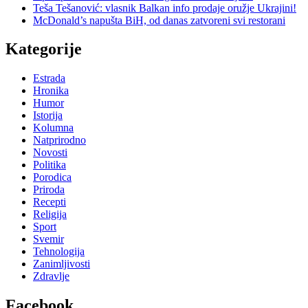
Teša Tešanović: vlasnik Balkan info prodaje oružje Ukrajini!
McDonald’s napušta BiH, od danas zatvoreni svi restorani
Kategorije
Estrada
Hronika
Humor
Istorija
Kolumna
Natprirodno
Novosti
Politika
Porodica
Priroda
Recepti
Religija
Sport
Svemir
Tehnologija
Zanimljivosti
Zdravlje
Facebook