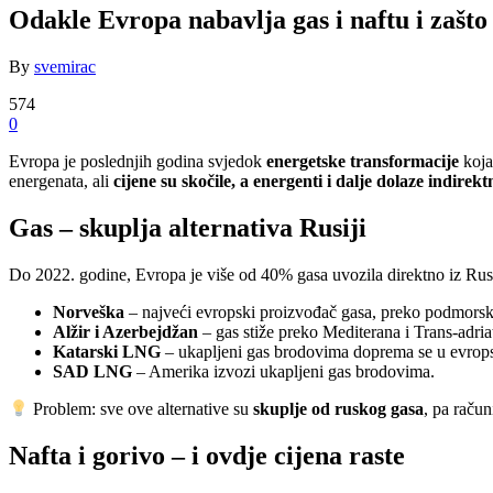
Odakle Evropa nabavlja gas i naftu i zašto 
By
svemirac
574
0
Evropa je poslednjih godina svjedok
energetske transformacije
koja
energenata, ali
cijene su skočile, a energenti i dalje dolaze indirekt
Gas – skuplja alternativa Rusiji
Do 2022. godine, Evropa je više od 40% gasa uvozila direktno iz Ru
Norveška
– najveći evropski proizvođač gasa, preko podmors
Alžir i Azerbejdžan
– gas stiže preko Mediterana i Trans-adr
Katarski LNG
– ukapljeni gas brodovima doprema se u evrops
SAD LNG
– Amerika izvozi ukapljeni gas brodovima.
Problem: sve ove alternative su
skuplje od ruskog gasa
, pa račun
Nafta i gorivo – i ovdje cijena raste