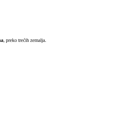
sa
, preko trećih zemalja.