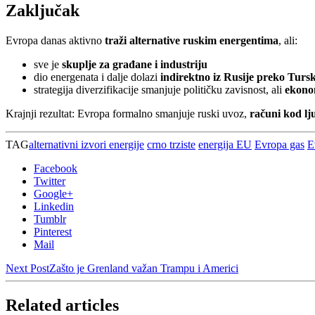
Zaključak
Evropa danas aktivno
traži alternative ruskim energentima
, ali:
sve je
skuplje za građane i industriju
dio energenata i dalje dolazi
indirektno iz Rusije preko Tursk
strategija diverzifikacije smanjuje političku zavisnost, ali
ekonom
Krajnji rezultat: Evropa formalno smanjuje ruski uvoz,
računi kod lj
TAG
alternativni izvori energije
crno trziste
energija EU
Evropa gas
E
Facebook
Twitter
Google+
Linkedin
Tumblr
Pinterest
Mail
Next Post
Zašto je Grenland važan Trampu i Americi
Related articles