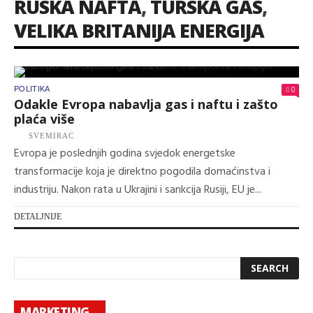
RUSKA NAFTA
,
TURSKA GAS
,
VELIKA BRITANIJA ENERGIJA
0
POLITIKA
Odakle Evropa nabavlja gas i naftu i zašto
plaća više
SVEMIRAC
Evropa je poslednjih godina svjedok energetske
transformacije koja je direktno pogodila domaćinstva i
industriju. Nakon rata u Ukrajini i sankcija Rusiji, EU je...
DETALJNIJE
MARKETING