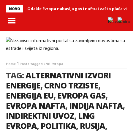
Odakle Evropa nabavlja gas i naftu i zašto plaća više
NOVO
Home
Posts tagged LNG Evropa
TAG:
ALTERNATIVNI IZVORI
ENERGIJE
,
CRNO TRZISTE
,
ENERGIJA EU
,
EVROPA GAS
,
EVROPA NAFTA
,
INDIJA NAFTA
,
INDIREKTNI UVOZ
,
LNG
EVROPA
,
POLITIKA
,
RUSIJA
,