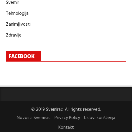
Svemir
Tehnologija
Zanimljivosti
Zdravlje
FACEBOOK
© 2019 Svemirac. All rights reserved.
Novosti Svemirac
Privacy Policy
Uslovi korištenja
Kontakt