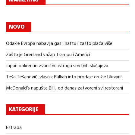
NOVO
Odakle Evropa nabavlja gas i naftu i zašto plaća više
Zašto je Grenland važan Trampu i Americi
Japan pokrenuo zvaničnu istragu smrtnih slučajeva
Teša Tešanović: vlasnik Balkan info prodaje oružje Ukrajini!
McDonald’s napušta BiH, od danas zatvoreni svi restorani
KATEGORIJE
Estrada