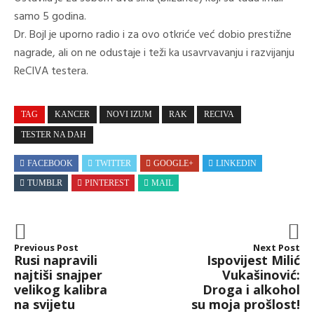
samo 5 godina.
Dr. Bojl je uporno radio i za ovo otkriće već dobio prestižne
nagrade, ali on ne odustaje i teži ka usavrvavanju i razvijanju
ReCIVA testera.
TAG
KANCER
NOVI IZUM
RAK
RECIVA
TESTER NA DAH
FACEBOOK
TWITTER
GOOGLE+
LINKEDIN
TUMBLR
PINTEREST
MAIL
Previous Post
Next Post
Rusi napravili
Ispovijest Milić
najtiši snajper
Vukašinović:
velikog kalibra
Droga i alkohol
na svijetu
su moja prošlost!