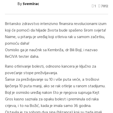
By
Svemirac
1
7812
Britansko zdravstvo intenzivno finansira revolucionarni izum
koji će pomoći da hiljade života bude spašeno širom svijeta!
Naime, u pitanju je uređaj koji otkriva rak u samom začetku,
pomoću daha!
Osmislio ga je naučnik sa Kembriža, dr Bili Bojl, i nazvao
ReCIVA tester daha.
Rano otkrivanje bolesti, odnosno kancera je ključno za
povećanje stope preživljavanja.
Šanse za preživljavanje su 10 i više puta veće, a troškovi
liječenja 10 puta manji, ako se rak otkrije u ranom stadijumu.
Bojl je osmislio uređaj nakon što je njegova supruga Kejt
Gros kasno saznala za opaku bolest i preminula od raka
crijeva, i to na Božić, kada je imala samo 36 godina.
Ostavila je za sobom dva sina (blizance) koji su tada imali