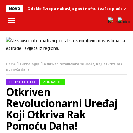
Odakle Evropa nabavlja gas i naftu i zašto plaća više
NOVO
Home
Tehnologija
Otkriven revolucionarni uređaj koji otkriva rak
pomoću daha!
TEHNOLOGIJA
ZDRAVLJE
Otkriven
Revolucionarni Uređaj
Koji Otkriva Rak
Pomoću Daha!