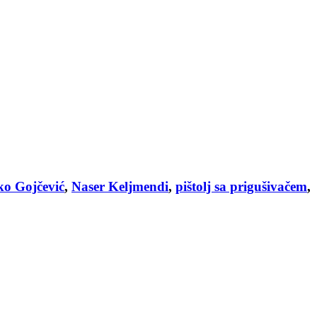
o Gojčević
,
Naser Keljmendi
,
pištolj sa prigušivačem
,