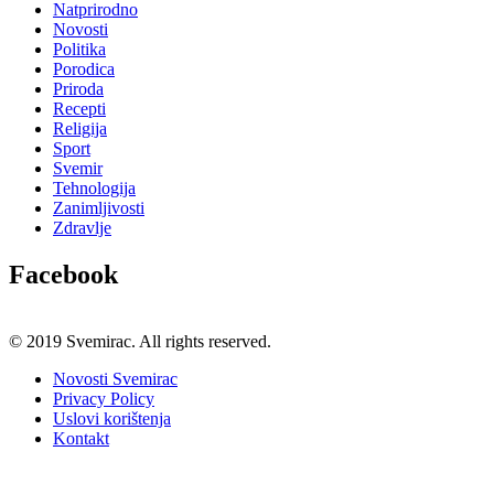
Natprirodno
Novosti
Politika
Porodica
Priroda
Recepti
Religija
Sport
Svemir
Tehnologija
Zanimljivosti
Zdravlje
Facebook
© 2019 Svemirac. All rights reserved.
Novosti Svemirac
Privacy Policy
Uslovi korištenja
Kontakt