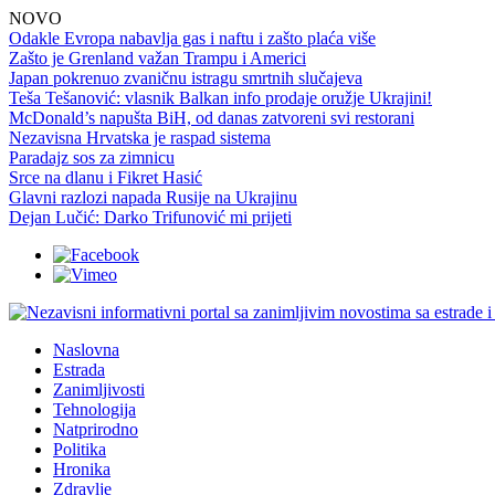
NOVO
Odakle Evropa nabavlja gas i naftu i zašto plaća više
Zašto je Grenland važan Trampu i Americi
Japan pokrenuo zvaničnu istragu smrtnih slučajeva
Teša Tešanović: vlasnik Balkan info prodaje oružje Ukrajini!
McDonald’s napušta BiH, od danas zatvoreni svi restorani
Nezavisna Hrvatska je raspad sistema
Paradajz sos za zimnicu
Srce na dlanu i Fikret Hasić
Glavni razlozi napada Rusije na Ukrajinu
Dejan Lučić: Darko Trifunović mi prijeti
Naslovna
Estrada
Zanimljivosti
Tehnologija
Natprirodno
Politika
Hronika
Zdravlje