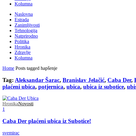
Kolumna
Naslovna
Estrada
Zanimljivosti
Tehnologija
Natprirodno
Politika
Hronika
Zdravlje
Kolumna
Home
Posts tagged hapšenje
Tag:
Aleksandar Šarac
,
Branislav Jelačić
,
Caba Der
,
plaćeni ubica
,
potjernica
,
ubica
,
ubica iz subotice
,
ubi
Hronika
Novosti
1
Caba Der plaćeni ubica iz Subotice!
svemirac