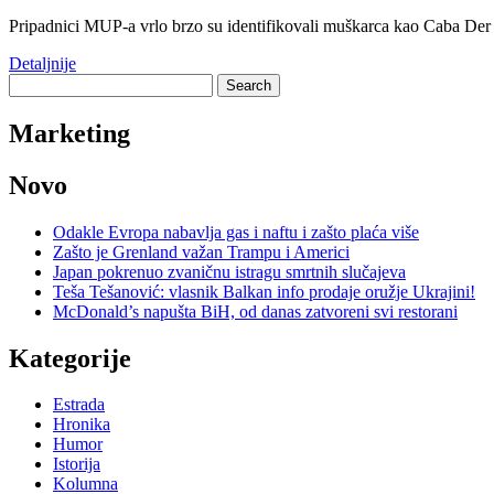
Pripadnici MUP-a vrlo brzo su identifikovali muškarca kao Caba Der
Detaljnije
Search
for:
Marketing
Novo
Odakle Evropa nabavlja gas i naftu i zašto plaća više
Zašto je Grenland važan Trampu i Americi
Japan pokrenuo zvaničnu istragu smrtnih slučajeva
Teša Tešanović: vlasnik Balkan info prodaje oružje Ukrajini!
McDonald’s napušta BiH, od danas zatvoreni svi restorani
Kategorije
Estrada
Hronika
Humor
Istorija
Kolumna