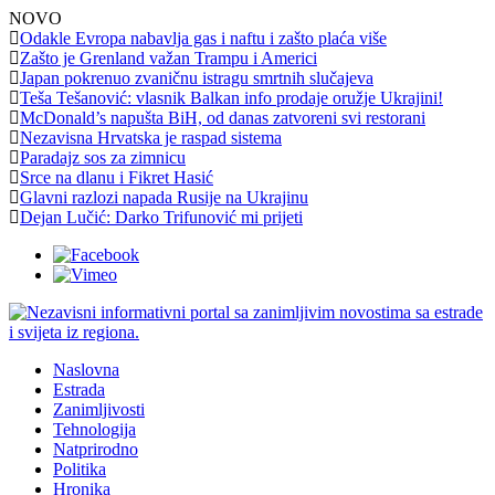
NOVO
Odakle Evropa nabavlja gas i naftu i zašto plaća više
Zašto je Grenland važan Trampu i Americi
Japan pokrenuo zvaničnu istragu smrtnih slučajeva
Teša Tešanović: vlasnik Balkan info prodaje oružje Ukrajini!
McDonald’s napušta BiH, od danas zatvoreni svi restorani
Nezavisna Hrvatska je raspad sistema
Paradajz sos za zimnicu
Srce na dlanu i Fikret Hasić
Glavni razlozi napada Rusije na Ukrajinu
Dejan Lučić: Darko Trifunović mi prijeti
Naslovna
Estrada
Zanimljivosti
Tehnologija
Natprirodno
Politika
Hronika