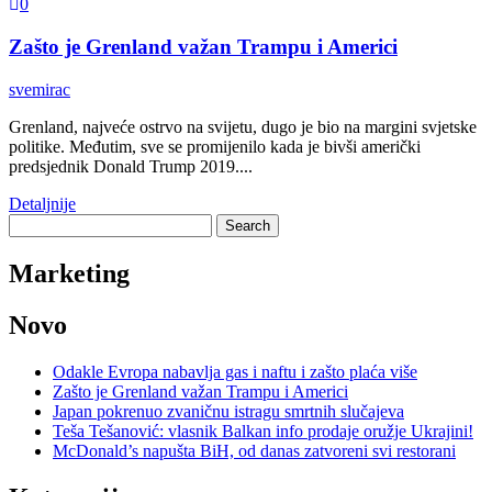
0
Zašto je Grenland važan Trampu i Americi
svemirac
Grenland, najveće ostrvo na svijetu, dugo je bio na margini svjetske
politike. Međutim, sve se promijenilo kada je bivši američki
predsjednik Donald Trump 2019....
Detaljnije
Search
for:
Marketing
Novo
Odakle Evropa nabavlja gas i naftu i zašto plaća više
Zašto je Grenland važan Trampu i Americi
Japan pokrenuo zvaničnu istragu smrtnih slučajeva
Teša Tešanović: vlasnik Balkan info prodaje oružje Ukrajini!
McDonald’s napušta BiH, od danas zatvoreni svi restorani