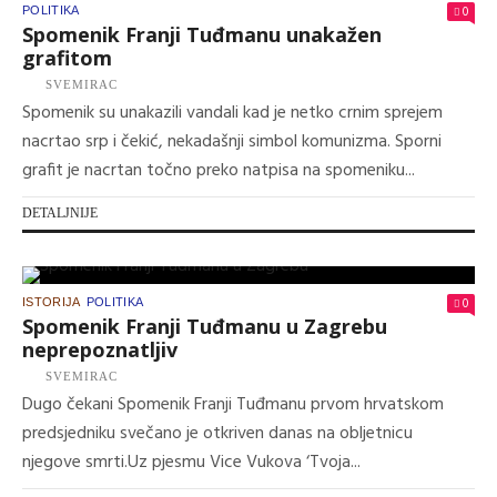
0
POLITIKA
Spomenik Franji Tuđmanu unakažen
grafitom
SVEMIRAC
Spomenik su unakazili vandali kad je netko crnim sprejem
nacrtao srp i čekić, nekadašnji simbol komunizma. Sporni
grafit je nacrtan točno preko natpisa na spomeniku...
DETALJNIJE
0
ISTORIJA
POLITIKA
Spomenik Franji Tuđmanu u Zagrebu
neprepoznatljiv
SVEMIRAC
Dugo čekani Spomenik Franji Tuđmanu prvom hrvatskom
predsjedniku svečano je otkriven danas na obljetnicu
njegove smrti.Uz pjesmu Vice Vukova ‘Tvoja...