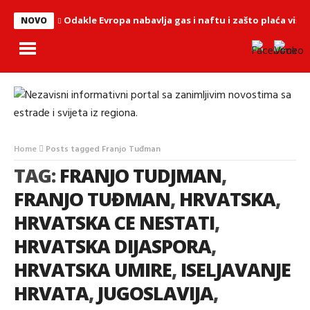
Odakle Evropa nabavlja gas i naftu i zašto plaća više
NOVO
Home
Posts tagged Franjo Tuđman
TAG:
FRANJO TUDJMAN
,
FRANJO TUĐMAN
,
HRVATSKA
,
HRVATSKA CE NESTATI
,
HRVATSKA DIJASPORA
,
HRVATSKA UMIRE
,
ISELJAVANJE
HRVATA
,
JUGOSLAVIJA
,