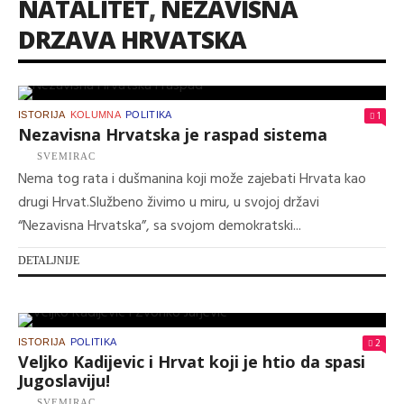
NATALITET
,
NEZAVISNA
DRZAVA HRVATSKA
1
ISTORIJA
KOLUMNA
POLITIKA
Nezavisna Hrvatska je raspad sistema
SVEMIRAC
Nema tog rata i dušmanina koji može zajebati Hrvata kao
drugi Hrvat.Službeno živimo u miru, u svojoj državi
“Nezavisna Hrvatska”, sa svojom demokratski...
DETALJNIJE
2
ISTORIJA
POLITIKA
Veljko Kadijevic i Hrvat koji je htio da spasi
Jugoslaviju!
SVEMIRAC