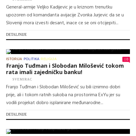
General-armije Veljko Kadijevic je u kriznom trenutku
upozoren od komandanta avijacije Zvonka Jurjevic da se u
Sloveniji mora izvesti desant, inace ce se oni otcijepiti...
DETALJNIJE
0
ISTORIJA
POLITIKA
RELIGIJA
Franjo Tuđman i Slobodan Milošević tokom
rata imali zajedničku banku!
SVEMIRAC
Franjo Tuđman i Slobodan Milošević su bili iznimno dobri
prije, ali i tokom ratnih sukoba na prostorima ExYu jer su
vodili projekat dobro isplanirane međunarodne...
DETALJNIJE